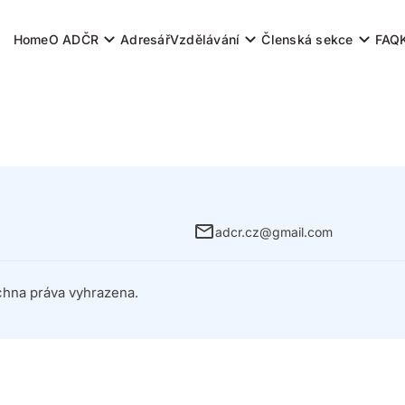
Home
O ADČR
Adresář
Vzdělávání
Členská sekce
FAQ
adcr.cz@gmail.com
hna práva vyhrazena.