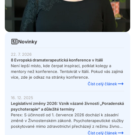
Novinky
22. 7. 2026
8 Evropská dramaterapeutická konference v Itálii
Není lepší místo, kde čerpat inspiraci, potklat kolegy a
mentory než konference. Tentokrát v Itálii. Pokud vás zajímá
více, zde je odkaz na stránky konference.
Číst celý článek
16. 12. 2025
Legislativní změny 2026: Vznik vázané živnosti „Poradenská
psychoterapie“ a důležité termíny
Perex: S účinností od 1. července 2026 dochází k zásadní
změně v Živnostenském zákoně. Psychoterapeutické služby
poskytované mimo zdravotnictví přecházejí z režimu živnosti
volné do nové živnosti vázané s názvem „Poradenství v
Číst celý článek