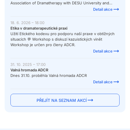
Association of Dramatherapy with DESU University and
Fondazione Famiglia Sarzi ETS Reggio Emilia, Italy | 7-9 May
Detail akce
2027
18. 6. 2026 – 18:00
Etika v dramaterapeutické praxi
Užití Etického kodexu pro podporu naší praxe v obtížných
situacích 💬 Workshop s diskuzí kazuistických vinět
Workshop je určen pro členy ADCR.
Detail akce
31. 10. 2025 – 17:00
Valná hromada ADCR
Dnes 31.10. proběhla Valná hromada ADCR
Detail akce
PŘEJÍT NA SEZNAM AKCÍ