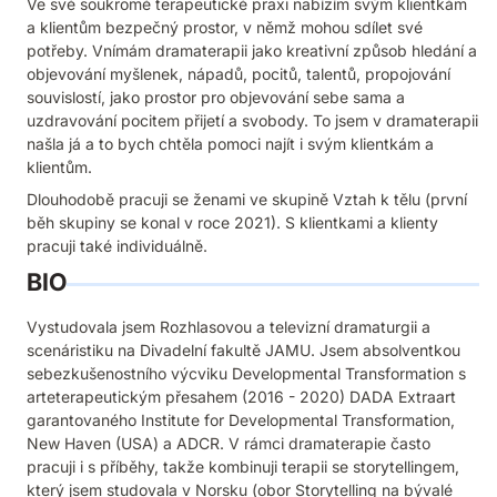
Ve své soukromé terapeutické praxi nabízím svým klientkám
a klientům bezpečný prostor, v němž mohou sdílet své
potřeby. Vnímám dramaterapii jako kreativní způsob hledání a
objevování myšlenek, nápadů, pocitů, talentů, propojování
souvislostí, jako prostor pro objevování sebe sama a
uzdravování pocitem přijetí a svobody. To jsem v dramaterapii
našla já a to bych chtěla pomoci najít i svým klientkám a
klientům.
Dlouhodobě pracuji se ženami ve skupině Vztah k tělu (první
běh skupiny se konal v roce 2021). S klientkami a klienty
pracuji také individuálně.
BIO
Vystudovala jsem Rozhlasovou a televizní dramaturgii a
scenáristiku na Divadelní fakultě JAMU. Jsem absolventkou
sebezkušenostního výcviku Developmental Transformation s
arteterapeutickým přesahem (2016 - 2020) DADA Extraart
garantovaného Institute for Developmental Transformation,
New Haven (USA) a ADCR. V rámci dramaterapie často
pracuji i s příběhy, takže kombinuji terapii se storytellingem,
který jsem studovala v Norsku (obor Storytelling na bývalé