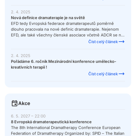
psychoterapeutickém směru“. Přinášíme přehled podmínek
kvalifikace a návod, jak postupovat v přechodném období.
2. 4. 2025
Nová definice dramaterapie je na světě
EFD tedy Evropská federace dramaterapeutů poměrně
dlouho pracovala na nové definic dramaterapie. Nejenom
EFD, ale také všechny členské asociace včetně ADCR se na
této novince podíleli. "Dramatherapy is a therapeutic
Číst celý článek
discipline that intentionally utilizes the transformative
qualities of drama and theatre integrating insights from
2. 4. 2025
psychotherapy and other related human sciences. This
Pořádáme 6. ročník Mezinárodní konference umělecko-
interactive, creative and playful process, aims to enhance
kreativních terapií !
health and wellbeing. Dramatherapy is applicable in
Číst celý článek
community, educational and clinical contexts, and works
individually or in groups, independently or complementary
to other disciplines."
Akce
6. 5. 2027 – 22:00
8 Evropská dramaterapeutická konference
The 8th International Dramatherapy Conference European
Federation of Dramatherapy Organized by: SPID – The Italian