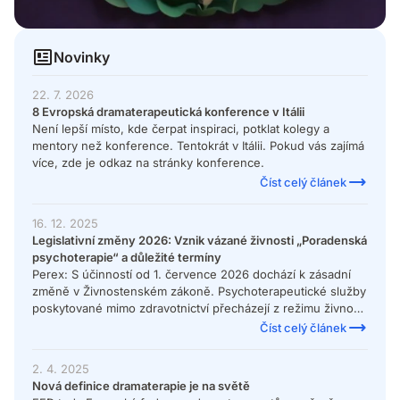
Novinky
22. 7. 2026
8 Evropská dramaterapeutická konference v Itálii
Není lepší místo, kde čerpat inspiraci, potklat kolegy a
mentory než konference. Tentokrát v Itálii. Pokud vás zajímá
více, zde je odkaz na stránky konference.
Číst celý článek
16. 12. 2025
Legislativní změny 2026: Vznik vázané živnosti „Poradenská
psychoterapie“ a důležité termíny
Perex: S účinností od 1. července 2026 dochází k zásadní
změně v Živnostenském zákoně. Psychoterapeutické služby
poskytované mimo zdravotnictví přecházejí z režimu živnosti
volné do nové živnosti vázané s názvem „Poradenství v
Číst celý článek
psychoterapeutickém směru“. Přinášíme přehled podmínek
kvalifikace a návod, jak postupovat v přechodném období.
2. 4. 2025
Nová definice dramaterapie je na světě