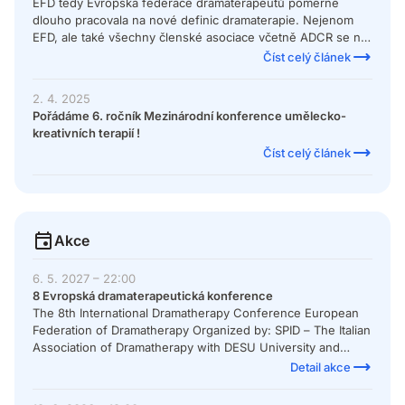
EFD tedy Evropská federace dramaterapeutů poměrně
dlouho pracovala na nové definic dramaterapie. Nejenom
EFD, ale také všechny členské asociace včetně ADCR se na
této novince podíleli. "Dramatherapy is a therapeutic
Číst celý článek
discipline that intentionally utilizes the transformative
qualities of drama and theatre integrating insights from
2. 4. 2025
psychotherapy and other related human sciences. This
Pořádáme 6. ročník Mezinárodní konference umělecko-
interactive, creative and playful process, aims to enhance
kreativních terapií !
health and wellbeing. Dramatherapy is applicable in
Číst celý článek
community, educational and clinical contexts, and works
individually or in groups, independently or complementary
to other disciplines."
Akce
6. 5. 2027 – 22:00
8 Evropská dramaterapeutická konference
The 8th International Dramatherapy Conference European
Federation of Dramatherapy Organized by: SPID – The Italian
Association of Dramatherapy with DESU University and
Fondazione Famiglia Sarzi ETS Reggio Emilia, Italy | 7-9 May
Detail akce
2027