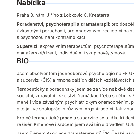
Nabídka
Praha 3, nám. Jiřího z Lobkovic 8, Kreaterra
Poradenství, psychoterapii a dramaterapii
:
pro dospělé
úzkostnými poruchami, prolongovanými reakcemi na str
s psychózou není kontraindikací.
Supervizi
:
expresivním terapeutům, psychoterapeutům 
manažerské/řízení, individuální i skupinové/týmové.
BIO
Jsem absolventem jednooborové psychologie na FF UK 
a supervizi
(ČIS)
a mnoha dalších dílčích vzdělávacích a
Terapeuticky a poradensky jsem se za více než dvě deset
sociální, zdravotní i školství. Namátkou třeba s dětmi
méně i více závažným psychiatrickým onemocněním, pěst
a to jak ve spolupráci s různými organizacemi, tak v so
Kromě terapeutické práce a supervize se takřka tři desí
režisér. Kmenově i srdcem jsem svázán s divadlem UJ
Jsem členem Asociace dramaterapeutů ČR, České asocia