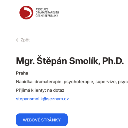
ADČR
Zpět
Mgr. Štěpán Smolík, Ph.D.
Praha
Nabídka: dramaterapie, psychoterapie, supervize, psy
Přijímá klienty: na dotaz
stepansmolik@seznam.cz
WEBOVÉ STRÁNKY