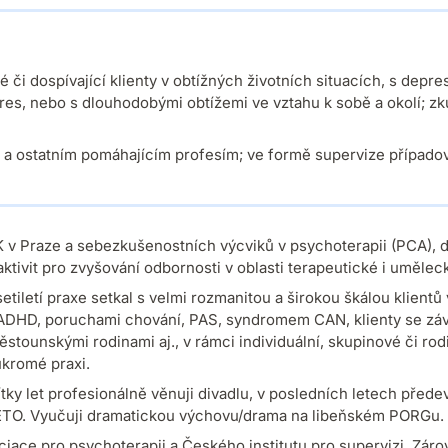
 či dospívající klienty v obtížných životních situacích, s depre
es, nebo s dlouhodobými obtížemi ve vztahu k sobě a okolí; z
a ostatním pomáhajícím profesím; ve formě supervize případo
v Praze a sebezkušenostních výcviků v psychoterapii (PCA), d
ktivit pro zvyšování odbornosti v oblasti terapeutické i umělec
iletí praxe setkal s velmi rozmanitou a širokou škálou klientů 
 s ADHD, poruchami chování, PAS, syndromem CAN, klienty se závi
ounskými rodinami aj., v rámci individuální, skupinové či rodi
ukromé praxi.
tky let profesionálně věnuji divadlu, v posledních letech přede
ETO. Vyučuji dramatickou výchovu/drama na libeňském PORGu. 
ce pro psychoterapii a Českého institutu pro supervizi
.
Záro