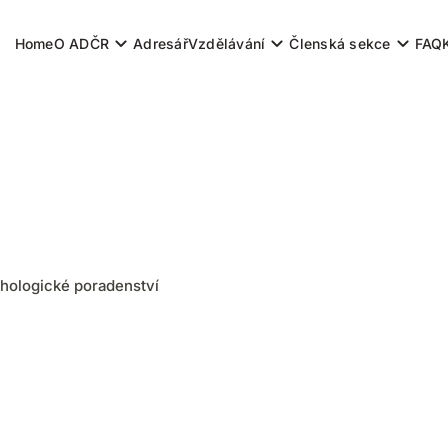
Home
O ADČR
Adresář
Vzdělávání
Členská sekce
FAQ
chologické poradenství