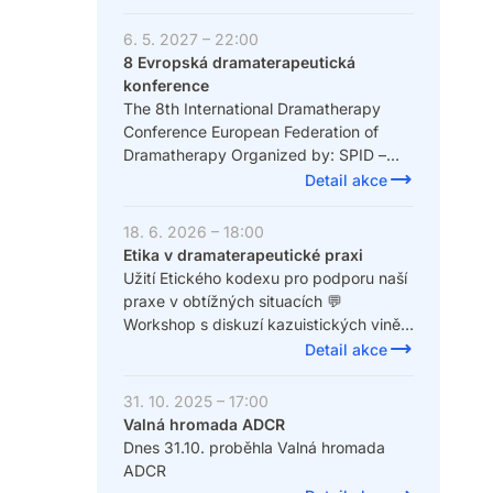
individually or in groups, independently
6. 5. 2027 – 22:00
or complementary to other disciplines."
8 Evropská dramaterapeutická
konference
The 8th International Dramatherapy
Conference European Federation of
Dramatherapy Organized by: SPID –
The Italian Association of Dramatherapy
Detail akce
with DESU University and Fondazione
Famiglia Sarzi ETS Reggio Emilia, Italy |
18. 6. 2026 – 18:00
7-9 May 2027
Etika v dramaterapeutické praxi
Užití Etického kodexu pro podporu naší
praxe v obtížných situacích 💬
Workshop s diskuzí kazuistických vinět
Workshop je určen pro členy ADCR.
Detail akce
31. 10. 2025 – 17:00
Valná hromada ADCR
Dnes 31.10. proběhla Valná hromada
ADCR