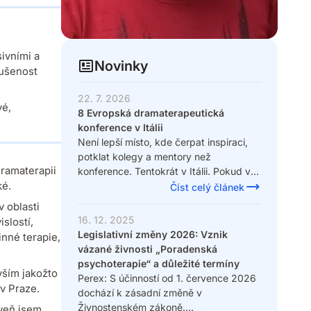
sivními a
Novinky
kušenost
22. 7. 2026
vé,
8 Evropská dramaterapeutická
konference v Itálii
Není lepší místo, kde čerpat inspiraci,
potklat kolegy a mentory než
ramaterapii
konference. Tentokrát v Itálii. Pokud vás
ké.
zajímá více, zde je odkaz na stránky
Číst celý článek
konference.
v oblasti
16. 12. 2025
slostí,
Legislativní změny 2026: Vznik
nné terapie,
vázané živnosti „Poradenská
psychoterapie“ a důležité termíny
vším jakožto
Perex: S účinností od 1. července 2026
v Praze.
dochází k zásadní změně v
Živnostenském zákoně.
veň jsem